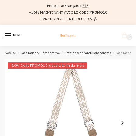
Passer
Aller
Entreprise Française 🇫🇷
à
au
–10% MAINTENANT AVEC LE CODE
PROMO10
la
contenu
LIVRAISON OFFERTE DÈS 20 € 📦
navigation
MENU
0
Accueil
/
Sac bandoulière femme
/
Petit sac bandoulière femme
/
Sac bandouli
-10% Code PROMO10 jusqu'a la fin du mois