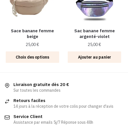
peuvent
peuvent
être
être
choisies
choisies
sur
sur
la
la
Sace banane femme
Sac banane femme
beige
argenté-violet
page
page
du
du
25,00
€
25,00
€
produit
produit
Ce
Choix des options
Ajouter au panier
produit
a
plusieurs
variations.
Livraison gratuite dès 20 €
Les
Sur toutes les commandes
options
Retours faciles
peuvent
14 jours à la réception de votre colis pour changer d'avis
être
Service Client
choisies
Assistance par emails 5j/7 Réponse sous 48h
sur