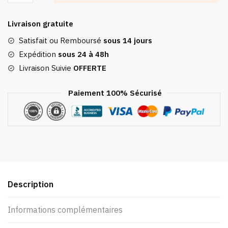
Sac
bandoulière
Livraison gratuite
ou
taille
Satisfait ou Remboursé
sous 14 jours
cuir
Expédition
sous 24 à 48h
haute
Livraison Suivie
OFFERTE
qualité
kaki
Paiement 100% Sécurisé
Description
Informations complémentaires