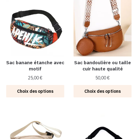
Sac banane étanche avec
Sac bandoulière ou taille
motif
cuir haute qualité
25,00
€
50,00
€
Ce
Ce
Choix des options
Choix des options
produit
produit
a
a
plusieurs
plusieurs
variations.
variations.
Les
Les
options
options