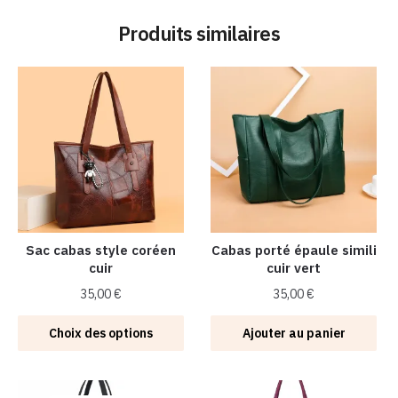
Produits similaires
Sac cabas style coréen
Cabas porté épaule simili
cuir
cuir vert
35,00
€
35,00
€
Ce
Choix des options
Ajouter au panier
produit
a
plusieurs