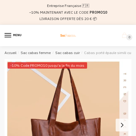
Passer
Aller
Entreprise Française 🇫🇷
à
au
–10% MAINTENANT AVEC LE CODE
PROMO10
la
contenu
LIVRAISON OFFERTE DÈS 20 € 📦
navigation
MENU
0
Accueil
/
Sac cabas femme
/
Sac cabas cuir
/
Cabas porté épaule simili cuir v
-10% Code PROMO10 jusqu'a la fin du mois