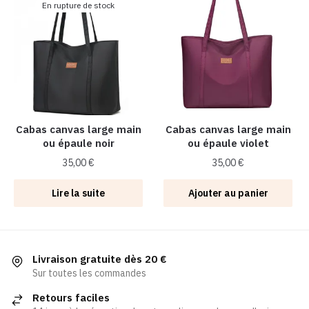
En rupture de stock
variations.
Les
options
peuvent
être
choisies
sur
la
Cabas canvas large main
Cabas canvas large main
ou épaule noir
ou épaule violet
page
du
35,00
€
35,00
€
produit
Lire la suite
Ajouter au panier
Livraison gratuite dès 20 €
Sur toutes les commandes
Retours faciles