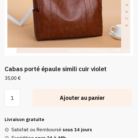
Cabas porté épaule simili cuir violet
35,00
€
quantité
Ajouter au panier
de
Cabas
porté
Livraison gratuite
épaule
simili
Satisfait ou Remboursé
sous 14 jours
cuir
Expédition
sous 24 à 48h